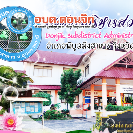
×
หน้า
close
หลัก
ข้อมูล
พื้น
ฐาน
บุคลากร
แผน
ยุทธศาสตร์
ข่าวสาร