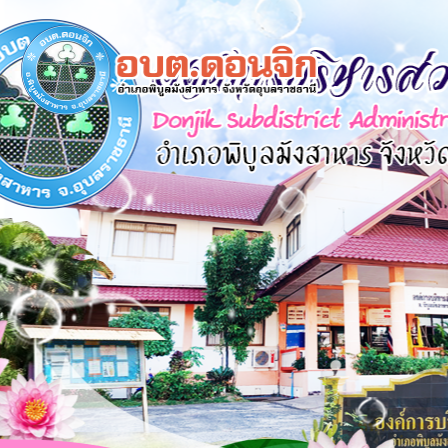
×
หน้า
close
หลัก
ข้อมูล
พื้น
ฐาน
บุคลากร
แผน
ยุทธศาสตร์
ข่าวสาร